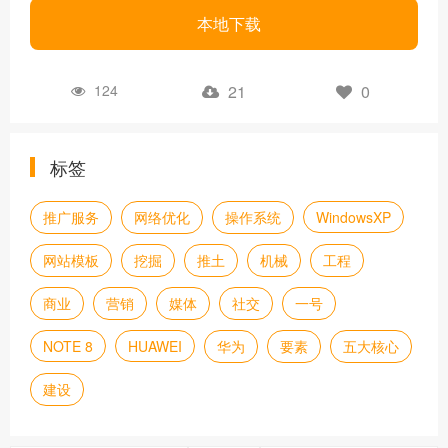
本地下载
124
21
0
标签
推广服务
网络优化
操作系统
WindowsXP
网站模板
挖掘
推土
机械
工程
商业
营销
媒体
社交
一号
NOTE 8
HUAWEI
华为
要素
五大核心
建设